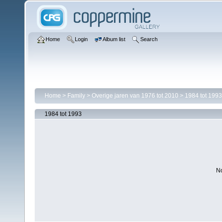
Home
Login
Album list
Search
Home
>
Family
>
Overige jaren van 1976 tot 2010
>
1984 tot 1993
1984 tot 1993
No