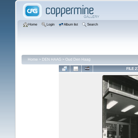
Home
Login
Album list
Search
Home
>
DEN HAAG
>
Oud Den Haag
FILE 2