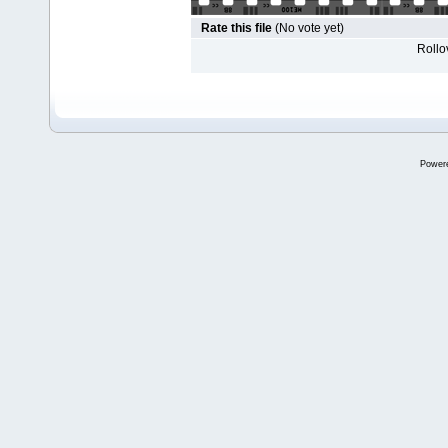
Rate this file
(No vote yet)
Rollov
Power